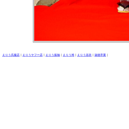
えりう呉服店
｜
えりうヤフー店
｜
えりう振袖
｜
えりう袴
｜
えりう浴衣
｜
淑徳卒業
｜