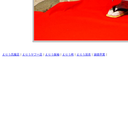
えりう呉服店
｜
えりうヤフー店
｜
えりう振袖
｜
えりう袴
｜
えりう浴衣
｜
淑徳卒業
｜